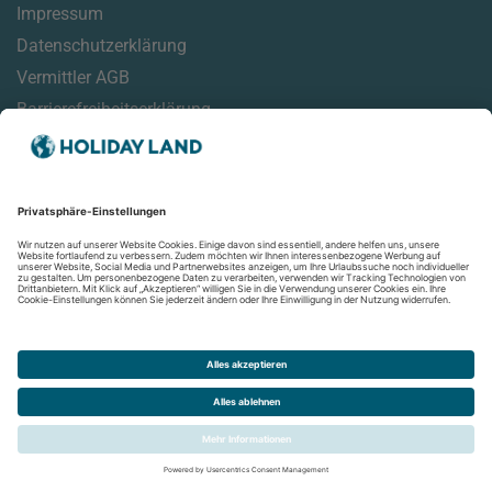
Impressum
Datenschutzerklärung
Vermittler AGB
Barrierefreiheitserklärung
Service
Reisehinweise
Reisemonitor
Online Check-In Informationen
Aktuelles
Newsletter
Folgen Sie uns auf: